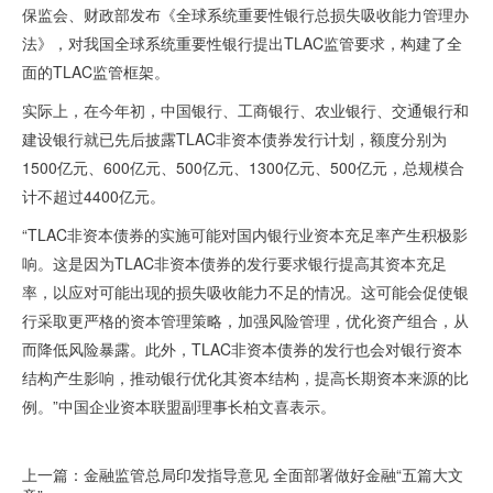
保监会、财政部发布《全球系统重要性银行总损失吸收能力管理办
法》，对我国全球系统重要性银行提出
TLAC
监管要求，构建了全
面的
TLAC
监管框架。
实际上，在今年初，中国银行、工商银行、农业银行、交通银行和
建设银行就已先后披露
TLAC
非资本债券发行计划，额度分别为
1500
亿元、
600
亿元、
500
亿元、
1300
亿元、
500
亿元，总规模合
计不超过
4400
亿元。
“
TLAC
非资本债券的实施可能对国内银行业资本充足率产生积极影
响。这是因为
TLAC
非资本债券的发行要求银行提高其资本充足
率，以应对可能出现的损失吸收能力不足的情况。这可能会促使银
行采取更严格的资本管理策略，加强风险管理，优化资产组合，从
而降低风险暴露。此外，
TLAC
非资本债券的发行也会对银行资本
结构产生影响，推动银行优化其资本结构，提高长期资本来源的比
例。”中国企业资本联盟副理事长柏文喜表示。
上一篇：金融监管总局印发指导意见 全面部署做好金融“五篇大文