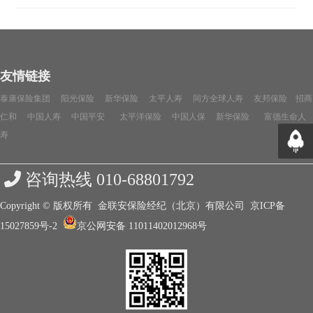
友情链接
泰康保险集团 阳光保险 新华保险 太平人寿 同方全球人寿 友邦保险 招商
仁和 中国人寿 中国平安 太平洋保险 中国人保 新华保险 富德生命人
寿
返回
咨询热线 010-68801792
Copyright © 版权所有 金联安保险经纪（北京）有限公司
京ICP备
15027859号-2
京公网安备 11011402012968号