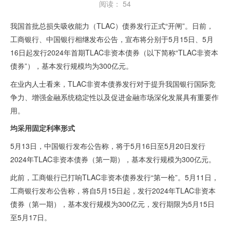
阅读：
54
我国首批总损失吸收能力（
TLAC
）债券发行正式“开闸”。日前，
工商银行、中国银行相继发布公告，宣布将分别于
5
月
15
日、
5
月
16
日起发行
2024
年首期
TLAC
非资本债券（以下简称“
TLAC
非资本
债券”），基本发行规模均为
300
亿元。
在业内人士看来，
TLAC
非资本债券发行对于提升我国银行国际竞
争力、增强金融系统稳定性以及促进金融市场深化发展具有重要作
用。
均采用固定利率形式
5月
13
日，中国银行发布公告称，将于
5
月
16
日至
5
月
20
日发行
2024
年
TLAC
非资本债券（第一期），基本发行规模为
300
亿元。
此前，工商银行已打响
TLAC
非资本债券发行“第一枪”。
5
月
11
日，
工商银行发布公告称，将自
5
月
15
日起，发行
2024
年
TLAC
非资本
债券（第一期），基本发行规模为
300
亿元，发行期限为
5
月
15
日
至
5
月
17
日。