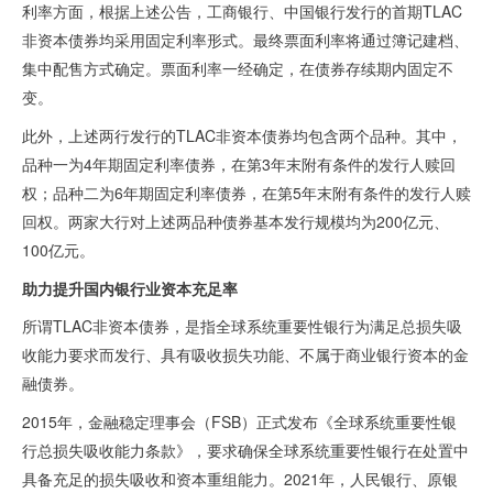
利率方面，根据上述公告，工商银行、中国银行发行的首期
TLAC
非资本债券均采用固定利率形式。最终票面利率将通过簿记建档、
集中配售方式确定。票面利率一经确定，在债券存续期内固定不
变。
此外，上述两行发行的
TLAC
非资本债券均包含两个品种。其中，
品种一为
4
年期固定利率债券，在第
3
年末附有条件的发行人赎回
权；品种二为
6
年期固定利率债券，在第
5
年末附有条件的发行人赎
回权。两家大行对上述两品种债券基本发行规模均为
200
亿元、
100
亿元。
助力提升国内银行业资本充足率
所谓
TLAC
非资本债券，是指全球系统重要性银行为满足总损失吸
收能力要求而发行、具有吸收损失功能、不属于商业银行资本的金
融债券。
2015年，金融稳定理事会（
FSB
）正式发布《全球系统重要性银
行总损失吸收能力条款》，要求确保全球系统重要性银行在处置中
具备充足的损失吸收和资本重组能力。
2021
年，人民银行、原银